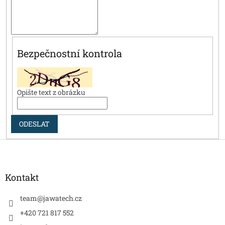
Bezpečnostní kontrola
Opište text z obrázku
ODESLAT
Z
á
p
a
Kontakt
t
í
team
@
jawatech.cz
+420 721 817 552