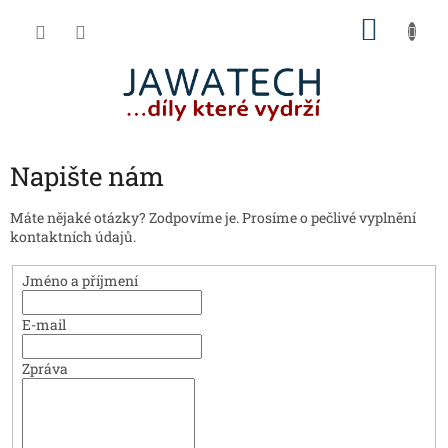
Přejít
NÁKU
na
obsah
KOŠÍK
Napište nám
Máte nějaké otázky? Zodpovíme je. Prosíme o pečlivé vyplnění
kontaktních údajů.
Jméno a příjmení
E-mail
Zpráva