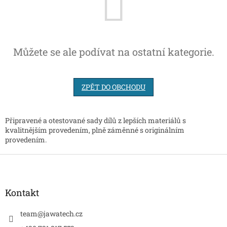
Můžete se ale podívat na ostatní kategorie.
ZPĚT DO OBCHODU
Připravené a otestované sady dílů z lepších materiálů s
kvalitnějším provedením, plně záměnné s originálním
provedením.
Z
á
p
a
Kontakt
t
í
team
@
jawatech.cz