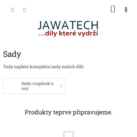
Přejít
NÁKU
na
obsah
KOŠÍK
Sady
Tady najdete kompletní sady našich dílů
Sady rozpěrek a
osy
Produkty teprve připravujeme.