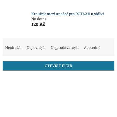
Kroužek mezi unašeč pro ROTAX® a vidlici
Na dotaz
120 Kč
Ř
a
Nejdražší
Nejlevnější
Nejprodávanější
Abecedně
z
e
n
OTEVŘÍT FILTR
í
p
V
r
ý
o
p
d
i
u
s
k
p
t
r
ů