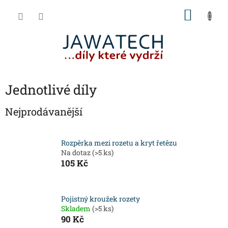
Přejít
NÁKU
na
obsah
KOŠÍK
Jednotlivé díly
Nejprodávanější
Rozpěrka mezi rozetu a kryt řetězu
Na dotaz
(>5 ks)
105 Kč
Pojistný kroužek rozety
Skladem
(>5 ks)
90 Kč