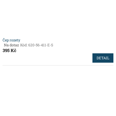
Čep rozety
Na dotaz
Kód:
620-56-411-E-S
Průměrné
395 Kč
hodnocení
produktu
DETAIL
je
4,5
z
5
hvězdiček.