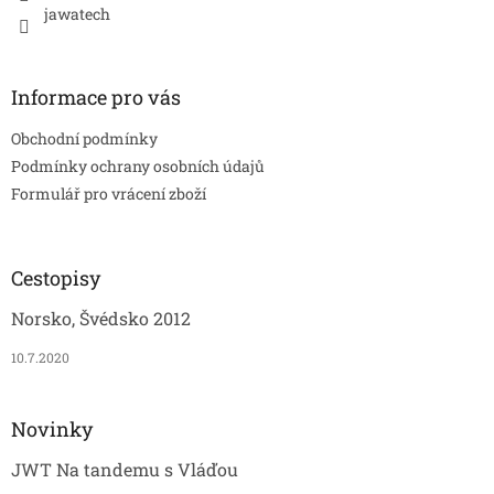
jawatech
k
y
v
ý
Informace pro vás
p
i
Obchodní podmínky
s
u
Podmínky ochrany osobních údajů
Formulář pro vrácení zboží
Cestopisy
Norsko, Švédsko 2012
10.7.2020
Novinky
JWT Na tandemu s Vláďou