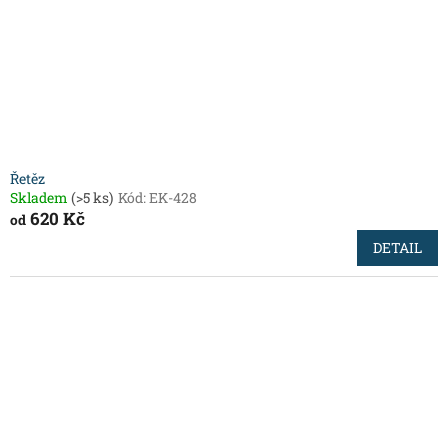
o
d
u
k
t
ů
Řetěz
Skladem
(>5 ks)
Kód:
EK-428
620 Kč
od
DETAIL