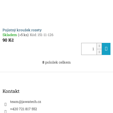
Pojistný kroužek rozety
Skladem
(>5 ks)
Kód:
151-11-126
90 Kč
8
položek celkem
O
v
l
Z
á
á
d
p
a
a
Kontakt
c
t
í
í
team
@
jawatech.cz
p
r
+420 721 817 552
v