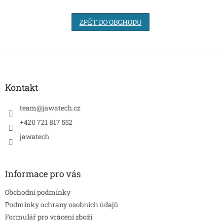
ZPĚT DO OBCHODU
Z
á
p
a
Kontakt
t
í
team
@
jawatech.cz
+420 721 817 552
jawatech
Informace pro vás
Obchodní podmínky
Podmínky ochrany osobních údajů
Formulář pro vrácení zboží