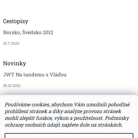
Cestopisy
Norsko, Švédsko 2012
10.7.2020
Novinky
JWT Na tandemu s Vláďou
30.10.2021
Používáme cookies, abychom Vám umožnili pohodlné
JAWAmania
Vomi
Grošák
JAWATECH na Instagramu
prohlížení stránek a díky analýze provozu stránek
mohli zlepšit funkce, výkon a použitelnost. Podmínky
ochrany osobních údajů najdete dole na stránkách.
Vytvořil Shoptet