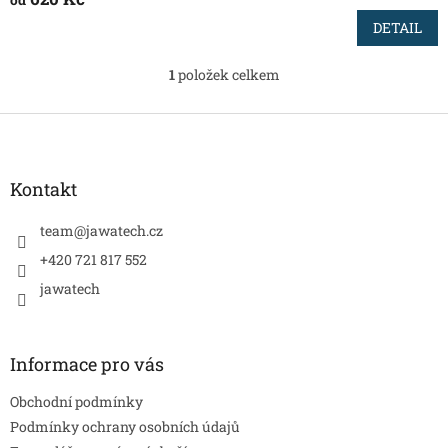
od
DETAIL
1
položek celkem
O
v
l
Z
á
á
d
p
a
a
Kontakt
c
t
í
í
team
@
jawatech.cz
p
r
+420 721 817 552
v
jawatech
k
y
v
ý
Informace pro vás
p
i
Obchodní podmínky
s
u
Podmínky ochrany osobních údajů