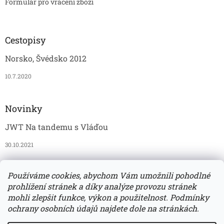
Formulář pro vrácení zboží
Cestopisy
Norsko, Švédsko 2012
10.7.2020
Novinky
JWT Na tandemu s Vláďou
30.10.2021
Používáme cookies, abychom Vám umožnili pohodlné
JAWAmania
Vomi
Grošák
JAWATECH na Instagramu
prohlížení stránek a díky analýze provozu stránek
mohli zlepšit funkce, výkon a použitelnost. Podmínky
ochrany osobních údajů najdete dole na stránkách.