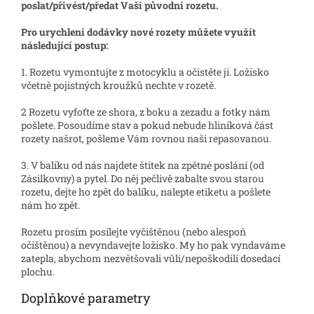
poslat/přivést/předat Vaši původní rozetu.
Pro urychlení dodávky nové rozety můžete využít
následující postup:
1. Rozetu vymontujte z motocyklu a očistěte ji. Ložisko
včetně pojistných kroužků nechte v rozetě.
2 Rozetu vyfoťte ze shora, z boku a zezadu a fotky nám
pošlete. Posoudíme stav a pokud nebude hliníková část
rozety našrot, pošleme Vám rovnou naši repasovanou.
3. V balíku od nás najdete štítek na zpětné poslání (od
Zásilkovny) a pytel. Do něj pečlivě zabalte svou starou
rozetu, dejte ho zpět do balíku, nalepte etiketu a pošlete
nám ho zpět.
Rozetu prosím posílejte vyčištěnou (nebo alespoň
očištěnou) a nevyndavejte ložisko. My ho pak vyndaváme
zatepla, abychom nezvětšovali vůli/nepoškodili dosedací
plochu.
Doplňkové parametry