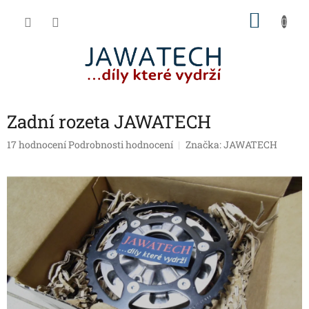
Přejít
NÁKU
na
obsah
KOŠÍK
Zadní rozeta JAWATECH
Průměrné
17 hodnocení
Podrobnosti hodnocení
Značka:
JAWATECH
hodnocení
produktu
je
4,5
z
5
hvězdiček.