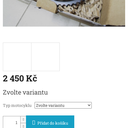
2 450 Kč
Měrná
Zvolte variantu
cena:
Typ motocyklu
Přidat do košíku