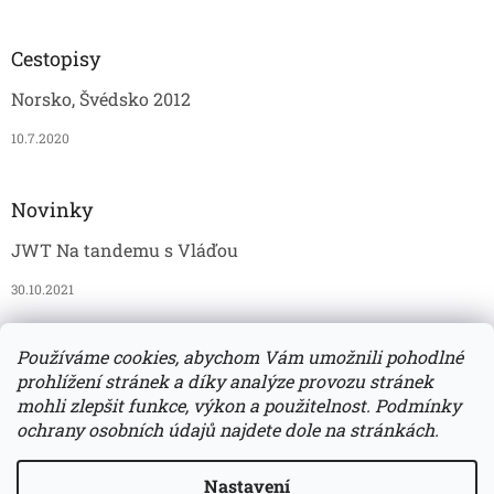
Cestopisy
Norsko, Švédsko 2012
10.7.2020
Novinky
JWT Na tandemu s Vláďou
30.10.2021
Používáme cookies, abychom Vám umožnili pohodlné
JAWAmania
Vomi
Grošák
JAWATECH na Instagramu
prohlížení stránek a díky analýze provozu stránek
mohli zlepšit funkce, výkon a použitelnost. Podmínky
ochrany osobních údajů najdete dole na stránkách.
Vytvořil Shoptet
Nastavení