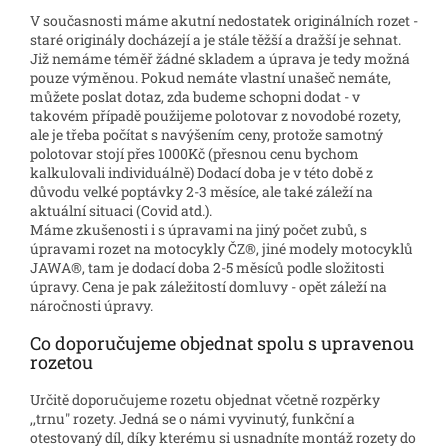
V současnosti máme akutní nedostatek originálních rozet -
staré originály docházejí a je stále těžší a dražší je sehnat.
Již nemáme téměř žádné skladem a úprava je tedy možná
pouze výměnou. Pokud nemáte vlastní unašeč nemáte,
můžete poslat dotaz, zda budeme schopni dodat - v
takovém případě použijeme polotovar z novodobé rozety,
ale je třeba počítat s navýšením ceny, protože samotný
polotovar stojí přes 1000Kč (přesnou cenu bychom
kalkulovali individuálně) Dodací doba je v této době z
důvodu velké poptávky 2-3 měsíce, ale také záleží na
aktuální situaci (Covid atd.).
Máme zkušenosti i s úpravami na jiný počet zubů, s
úpravami rozet na motocykly ČZ®, jiné modely motocyklů
JAWA®, tam je dodací doba 2-5 měsíců podle složitosti
úpravy. Cena je pak záležitostí domluvy - opět záleží na
náročnosti úpravy.
Co doporučujeme objednat spolu s upravenou
rozetou
Určitě doporučujeme rozetu objednat včetně rozpěrky
,,trnu" rozety. Jedná se o námi vyvinutý, funkční a
otestovaný díl, díky kterému si usnadníte montáž rozety do