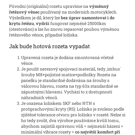
Původní (originální) rozetu upravíme na
výměnný
řetězový věnec
používaný na moderních motocyklech.
Výsledkem je díl, který lze
bez úprav namontovat i do
krytu řetězu
,
vydrží
fungovat nejméně 25000km
(otestováno) a lze ho znovu repasovat pouhou výměnou
řetězového věnce, případně ložiska.
Jak bude hotová rozeta vypadat
Upravená rozeta je dodána smontovaná včetně
věnce.
Je použit nerezový spojovací materiál, tedy ,imbus´
šrouby M8+pojistné matice+podložky. Rozeta na
panelku je standardně dodávána na šrouby s
válcovou hlavou, rozeta na typ 63x standardně se
zápustnými hlavami. Vychází to z dostupnosti
náhradních věnců.
Je osazena ložiskem SKF nebo NTN s
protiprachovými kryty (RS). Ložisko je zvoleno podle
zjištěné tolerance otvoru pro ložisko v rozetě. Nelze si
ho tedy zvolit, dva výrobce používáme kvůli tomu,
abychom zajistili správnou vůli = nejmenší házení =
minimální vibrace rozety =
co největší komfort při