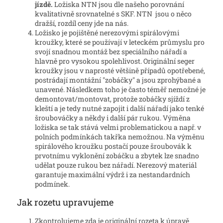
jízdě.
Ložiska NTN jsou dle našeho porovnání
kvalitativně srovnatelné s SKF. NTN jsou o něco
dražší, rozdíl ceny jde na nás.
Ložisko je pojištěné nerezovými spirálovými
kroužky, které se používají v leteckém průmyslu pro
svojí snadnou montáž bez speciálního nářadí a
hlavně pro vysokou spolehlivost. Originální seger
kroužky jsou v naprosté většině případů opotřebené,
postrádají montážní "zobáčky" a jsou zprohýbané a
unavené. Následkem toho je často téměř nemožné je
demontovat/montovat, protože zobáčky sjíždí z
kleští a je tedy nutné zapojit i další nářadí jako tenké
šroubováčky a někdy i další pár rukou. Výměna
ložiska se tak stává velmi problematickou a např. v
polních podmínkách takřka nemožnou. Na výměnu
spirálového kroužku postačí pouze šroubovák k
prvotnímu vyklonění zobáčku a zbytek lze snadno
udělat pouze rukou bez nářadí. Nerezový materiál
garantuje maximální výdrž i za nestandardních
podmínek.
Jak rozetu upravujeme
Zkontrolujeme zda je originální rozeta k úpravě