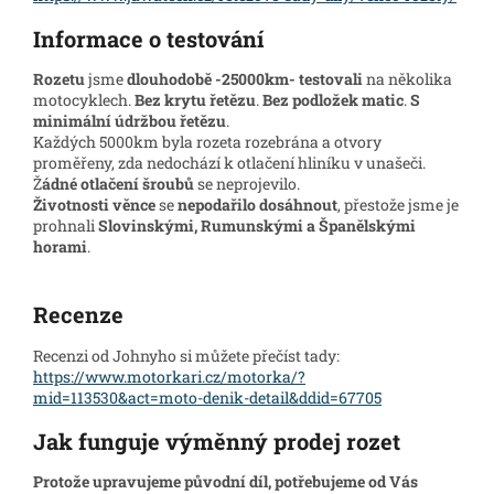
Informace o testování
Rozetu
jsme
dlouhodobě -25000km- testovali
na několika
motocyklech.
Bez krytu řetězu
.
Bez podložek matic
.
S
minimální údržbou řetězu
.
Každých 5000km byla rozeta rozebrána a otvory
proměřeny, zda nedochází k otlačení hliníku v unašeči.
Ž
ádné otlačení šroubů
se neprojevilo.
Životnosti věnce
se
nepodařilo dosáhnout
, přestože jsme je
prohnali
Slovinskými, Rumunskými a Španělskými
horami
.
Recenze
Recenzi od Johnyho si můžete přečíst tady:
https://www.motorkari.cz/motorka/?
mid=113530&act=moto-denik-detail&ddid=67705
Jak funguje výměnný prodej rozet
Protože upravujeme původní díl, potřebujeme od Vás