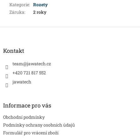
Kategorie
:
Rozety
Záruka
:
2 roky
Z
á
p
a
Kontakt
t
í
team
@
jawatech.cz
+420 721 817 552
jawatech
Informace pro vás
Obchodní podmínky
Podmínky ochrany osobních údajů
Formulář pro vrácení zboží