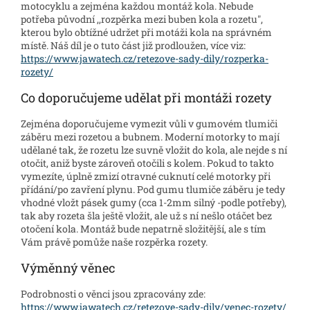
motocyklu a zejména každou montáž kola. Nebude
potřeba původní ,,rozpěrka mezi buben kola a rozetu",
kterou bylo obtížné udržet při motáži kola na správném
místě. Náš díl je o tuto část již prodloužen, více viz:
https://www.jawatech.cz/retezove-sady-dily/rozperka-
rozety/
Co doporučujeme udělat při montáži rozety
Zejména doporučujeme vymezit vůli v gumovém tlumiči
záběru mezi rozetou a bubnem. Moderní motorky to mají
udělané tak, že rozetu lze suvně vložit do kola, ale nejde s ní
otočit, aniž byste zároveň otočili s kolem. Pokud to takto
vymezíte, úplně zmizí otravné cuknutí celé motorky při
přídání/po zavření plynu. Pod gumu tlumiče záběru je tedy
vhodné vložt pásek gumy (cca 1-2mm silný -podle potřeby),
tak aby rozeta šla ještě vložit, ale už s ní nešlo otáčet bez
otočení kola. Montáž bude nepatrně složitější, ale s tím
Vám právě pomůže naše rozpěrka rozety.
Výměnný věnec
Podrobnosti o věnci jsou zpracovány zde:
https://www.jawatech.cz/retezove-sady-dily/venec-rozety/