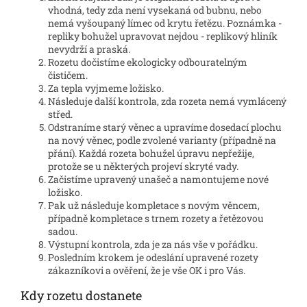
vhodná, tedy zda není vysekaná od bubnu, nebo
nemá vyšoupaný límec od krytu řetězu. Poznámka -
repliky bohužel upravovat nejdou - replikový hliník
nevydrží a praská.
Rozetu dočistíme ekologicky odbouratelným
čističem.
Za tepla vyjmeme ložisko.
Následuje další kontrola, zda rozeta nemá vymlácený
střed.
Odstraníme starý věnec a upravíme dosedací plochu
na nový věnec, podle zvolené varianty (případně na
přání). Každá rozeta bohužel úpravu nepřežije,
protože se u některých projeví skryté vady.
Začistíme upravený unašeč a namontujeme nové
ložisko.
Pak už následuje kompletace s novým věncem,
případně kompletace s trnem rozety a řetězovou
sadou.
Výstupní kontrola, zda je za nás vše v pořádku.
Posledním krokem je odeslání upravené rozety
zákazníkovi a ověření, že je vše OK i pro Vás.
Kdy rozetu dostanete