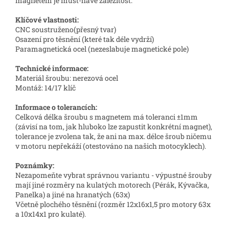
magnetem je must-have záležitost.
Klíčové vlastnosti:
CNC soustruženo(přesný tvar)
Osazení pro těsnění (které tak déle vydrží)
Paramagnetická ocel (nezeslabuje magnetické pole)
Technické informace:
Materiál šroubu: nerezová ocel
Montáž: 14/17 klíč
Informace o tolerancích:
Celková délka šroubu s magnetem má toleranci
±1mm
(závisí na tom, jak hluboko lze zapustit konkrétní magnet),
tolerance je zvolena tak, že ani na max. délce šroub ničemu
v motoru nepřekáží (otestováno na našich motocyklech).
Poznámky:
Nezapomeňte vybrat správnou variantu - výpustné šrouby
mají jiné rozměry na kulatých motorech (Pérák, Kývačka,
Panelka) a jiné na hranatých (63x)
Včetně plochého těsnění (rozměr 12x16x1,5 pro motory 63x
a 10x14x1 pro kulaté).