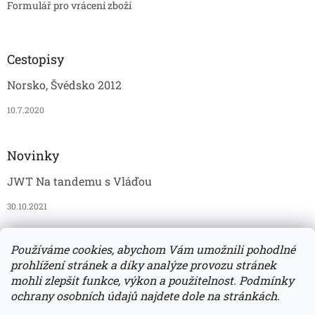
Formulář pro vrácení zboží
Cestopisy
Norsko, Švédsko 2012
10.7.2020
Novinky
JWT Na tandemu s Vláďou
30.10.2021
Používáme cookies, abychom Vám umožnili pohodlné
JAWAmania
Vomi
Grošák
JAWATECH na Instagramu
prohlížení stránek a díky analýze provozu stránek
mohli zlepšit funkce, výkon a použitelnost. Podmínky
ochrany osobních údajů najdete dole na stránkách.