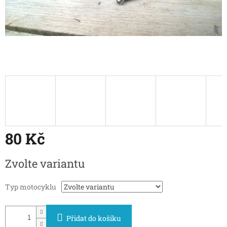
80 Kč
Měrná
Zvolte variantu
cena:
Typ motocyklu
Přidat do košíku