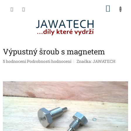
Přejít
NÁKU
na
obsah
KOŠÍK
Výpustný šroub s magnetem
Průměrné
5 hodnocení
Podrobnosti hodnocení
Značka:
JAWATECH
hodnocení
produktu
je
4,4
z
5
hvězdiček.