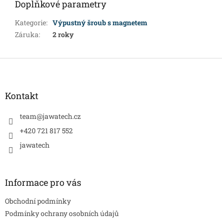
Doplňkové parametry
Kategorie
:
Výpustný šroub s magnetem
Záruka
:
2 roky
Z
á
p
a
Kontakt
t
í
team
@
jawatech.cz
+420 721 817 552
jawatech
Informace pro vás
Obchodní podmínky
Podmínky ochrany osobních údajů