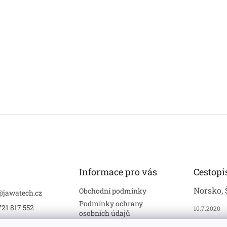
Informace pro vás
Cestopi
Norsko, 
Obchodní podmínky
@
jawatech.cz
Podmínky ochrany
721 817 552
10.7.2020
osobních údajů
ech
Formulář pro vrácení zboží