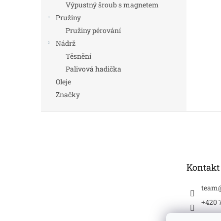
Výpustný šroub s magnetem
Pružiny
Pružiny pérování
Nádrž
Těsnění
Palivová hadička
Oleje
Značky
Z
á
p
a
t
Kontakt
í
team
+420 
jawat