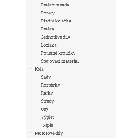
n
Řetězové sady
e
Rozety
l
Přední kolečka
Řetězy
Jednotlivé díly
Ložiska
Pojistné kroužky
Spojovací materiál
Kola
Sady
Rozpěrky
Ráfky
Středy
Osy
Výplet
Niple
Motorové díly