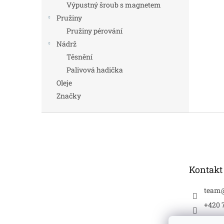
Výpustný šroub s magnetem
Pružiny
Pružiny pérování
Nádrž
Těsnění
Palivová hadička
Oleje
Značky
Z
á
p
a
t
Kontakt
í
team
+420 
jawat