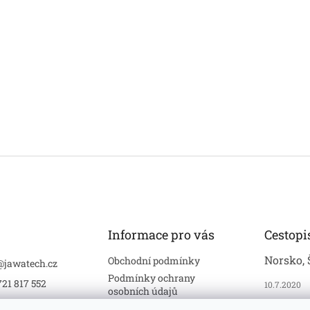
Informace pro vás
Cestopi
Norsko, 
Obchodní podmínky
@
jawatech.cz
Podmínky ochrany
721 817 552
10.7.2020
osobních údajů
ech
Formulář pro vrácení zboží