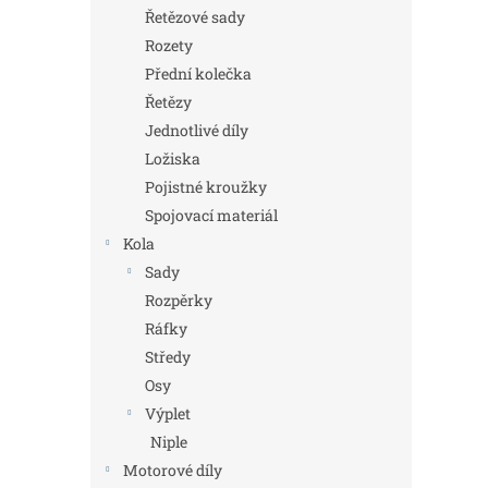
n
Řetězové sady
e
Rozety
l
Přední kolečka
Řetězy
Jednotlivé díly
Ložiska
Pojistné kroužky
Spojovací materiál
Kola
Sady
Rozpěrky
Ráfky
Středy
Osy
Výplet
Niple
Motorové díly